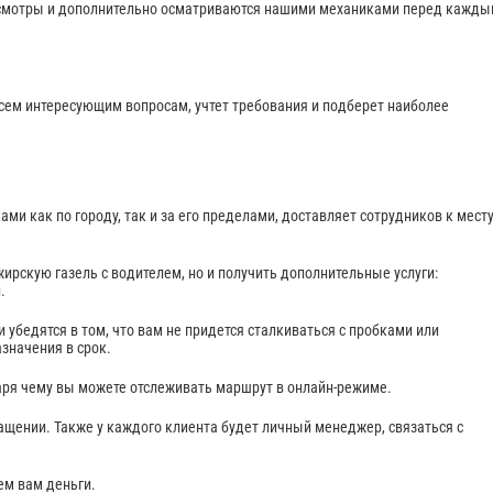
хосмотры и дополнительно осматриваются нашими механиками перед кажд
сем интересующим вопросам, учтет требования и подберет наиболее
и как по городу, так и за его пределами, доставляет сотрудников к мест
ирскую газель с водителем, но и получить дополнительные услуги:
й.
убедятся в том, что вам не придется сталкиваться с пробками или
значения в срок.
аря чему вы можете отслеживать маршрут в онлайн-режиме.
ащении. Также у каждого клиента будет личный менеджер, связаться с
ем вам деньги.