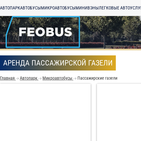
АВТОПАРК
АВТОБУСЫ
МИКРОАВТОБУСЫ
МИНИВЭНЫ
ЛЕГКОВЫЕ АВТО
УСЛУ
АРЕНДА ПАССАЖИРСКОЙ ГАЗЕЛИ
Главная
Автопарк
Микроавтобусы
Пассажирские газели
С
Политикой конфид
согласие на обраб