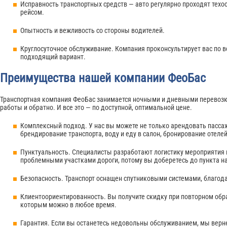
Исправность транспортных средств — авто регулярно проходят те
рейсом.
Опытность и вежливость со стороны водителей.
Круглосуточное обслуживание. Компания проконсультирует вас по в
подходящий вариант.
Преимущества нашей компании ФеоБас
Транспортная компания ФеоБас занимается ночными и дневными перевозкам
работы и обратно. И все это — по доступной, оптимальной цене.
Комплексный подход. У нас вы можете не только арендовать пассаж
брендирование транспорта, воду и еду в салон, бронирование отеле
Пунктуальность. Специалисты разработают логистику мероприятия и 
проблемными участками дороги, потому вы доберетесь до пункта на
Безопасность. Транспорт оснащен спутниковыми системами, благод
Клиентоориентированность. Вы получите скидку при повторном обр
которым можно в любое время.
Гарантия. Если вы останетесь недовольны обслуживанием, мы верн