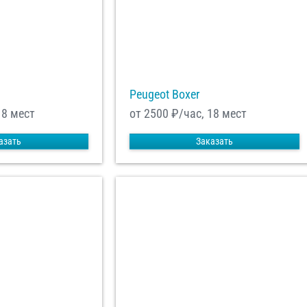
равить заказ
Peugeot Boxer
18 мест
от 2500
₽/час, 18 мест
азать
Заказать