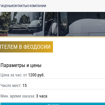
ГИ
ЦЕНЫ
КОНТАКТЫ
О КОМПАНИИ
ДИТЕЛЕМ В ФЕОДОСИИ
Параметры и цены
Цена за час: от
1200 руб.
Число мест:
15
Мин. время заказа:
3 часа
енциальности
ознакомлен(а), даю
отку моих Персональных данных