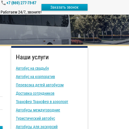
+7 (869) 277-73-87
Заказать звонок
Работаем 24/7, звоните!
Наши услуги
Автобус на свадьбу
Автобус на корпоратив
Перевозка детей автобусом
Доставка сотрудников
Трансфер Трансфер в аэропорт
Автобусы междугородние
Туристический автобус
Автобусы для экскурсий