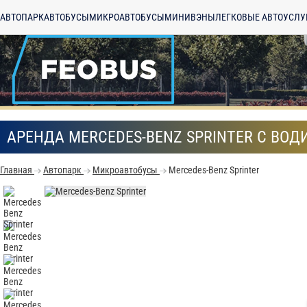
АВТОПАРК
АВТОБУСЫ
МИКРОАВТОБУСЫ
МИНИВЭНЫ
ЛЕГКОВЫЕ АВТО
УСЛУ
АРЕНДА MERCEDES-BENZ SPRINTER С ВО
Главная
Автопарк
Микроавтобусы
Mercedes-Benz Sprinter
С
Политикой конфид
согласие на обраб