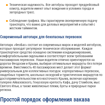
Техническая надежность. Все автобусы проходят предрейсовый
осмотр, водители имеют опыт вождения в условиях города и
загородных трасс.
Соблюдение графика. Мы гарантируем своевременную подачу
транспорта, что важно для деловых мероприятий и событий с
жестким таймингом.
Современный автопарк для безопасных перевозок
Автопарк «ФеоБас» состоит из современных марок и моделей автобусов,
которые проходят регулярное техническое обслуживание. Каждое
транспортное средство оснащено системами кондиционирования,
комфортабельными сиденьями и соответствует всем требованиям
пассажирских перевозок. Наши водители отлично ориентируются на
дорогах Феодосии и Крыма, выбирая оптимальные маршруты без потери
времени. Вместимость 40 пассажирских мест делает этот формат
универсальным для коллективных поездок: корпоративных перевозок,
свадебных торжеств, школьных экскурсий и туристических маршрутов по
достопримечательностям юго-восточного Крыма, включая картинную
галерею Айвазовского, Генуэзскую крепость Кафа, дачу Стамболи, мыс
Святого Ильи, а также живописные пляжи, бухты и природные парки
региона.
Простой порядок оформления заказа