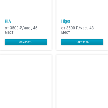
С
Политикой конфиденциальности
ознакомлен(а), даю согласие на
обработку моих Персональных данных
KIA
Higer
Отправить заказ
от 3500
₽/час , 45
от 3500
₽/час , 43
мест
мест
Заказать
Заказать