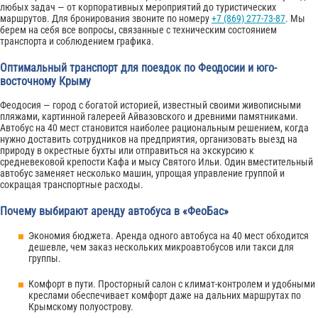
любых задач — от корпоративных мероприятий до туристических
маршрутов. Для бронирования звоните по номеру
+7 (869) 277-73-87
. Мы
берем на себя все вопросы, связанные с техническим состоянием
транспорта и соблюдением графика.
Оптимальный транспорт для поездок по Феодосии и юго-
восточному Крыму
Феодосия — город с богатой историей, известный своими живописными
пляжами, картинной галереей Айвазовского и древними памятниками.
Автобус на 40 мест становится наиболее рациональным решением, когда
нужно доставить сотрудников на предприятия, организовать выезд на
природу в окрестные бухты или отправиться на экскурсию к
средневековой крепости Кафа и мысу Святого Ильи. Один вместительный
автобус заменяет несколько машин, упрощая управление группой и
сокращая транспортные расходы.
Почему выбирают аренду автобуса в «ФеоБас»
Экономия бюджета. Аренда одного автобуса на 40 мест обходится
дешевле, чем заказ нескольких микроавтобусов или такси для
группы.
Комфорт в пути. Просторный салон с климат-контролем и удобными
креслами обеспечивает комфорт даже на дальних маршрутах по
Крымскому полуострову.